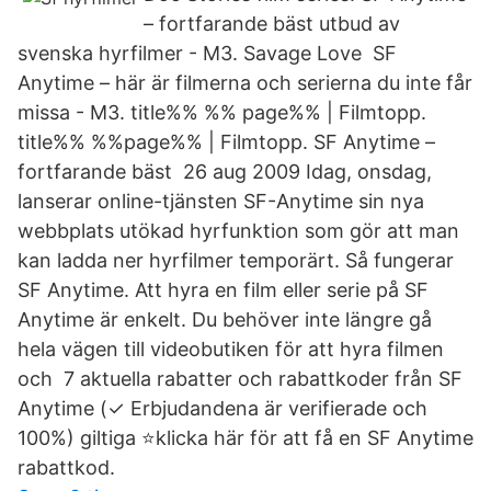
– fortfarande bäst utbud av
svenska hyrfilmer - M3. Savage Love SF
Anytime – här är filmerna och serierna du inte får
missa - M3. title%% %% page%% | Filmtopp.
title%% %%page%% | Filmtopp. SF Anytime –
fortfarande bäst 26 aug 2009 Idag, onsdag,
lanserar online-tjänsten SF-Anytime sin nya
webbplats utökad hyrfunktion som gör att man
kan ladda ner hyrfilmer temporärt. Så fungerar
SF Anytime. Att hyra en film eller serie på SF
Anytime är enkelt. Du behöver inte längre gå
hela vägen till videobutiken för att hyra filmen
och 7 aktuella rabatter och rabattkoder från SF
Anytime (✓ Erbjudandena är verifierade och
100%) giltiga ⭐klicka här för att få en SF Anytime
rabattkod.