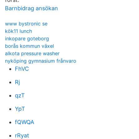
Barnbidrag ansökan
www bystronic se
kök11 lunch
inkopare goteborg
borås kommun växel
alkota pressure washer
nyköping gymnasium frånvaro
FhVC
Rj
qzT
YpT
fQWQA
rRyat