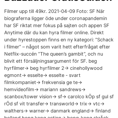
Filmer upp till 49kr. 2021-04-09 Foto: SF När
biograferna ligger öde under coronapandemin
har SF riktat mer fokus på sajten och appen SF
Anytime där du kan hyra filmer online. Direkt
under hyrestoppen finns en ny kategori: ”Schack
i filmer” – något som varit hett efterfrågat efter
Netflix-succén ”The queen’s gambit”, och nu
blivit ett försäljningsargument för SF. beg
hyrfilmer-> beg hyrfilmer 2-> cinehollywood
egmont-> esselte-> esselte - svart
filmkompaniet-> frekvensia ge te->
hemvideofilm-> mariann sandrews->
scanbox/tower vision-> sf-> carolco kÖp sf gul sf
rÖd sf vit transfer-> transworld-> trix-> vtc->
walthers-> warner-> danmark england-> finland
holland hong kong action-> hong-kong skrÄck